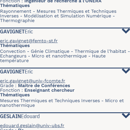
Fonction
Ingénieur de recherche à l'ONERA
Thématiques
Rayonnement
Mesures Thermiques et Techniques
Inverses
Modélisation et Simulation Numérique
Thermographie
GAVIGNET
Eric
eric.gavignet@femto-st.fr
Thématiques
Convection
Génie Climatique - Thermique de l'habitat
Echangeurs
Micro et nanothermique
Haute
température
GAVIGNET
Eric
eric.gavignet@univ-fcomte.fr
Grade
Maitre de Conférences
Fonction
Enseignant chercheur
Thématiques
Mesures Thermiques et Techniques Inverses
Micro et
nanothermique
GESLAIN
Edouard
edouard.geslain@univ-ubs.fr