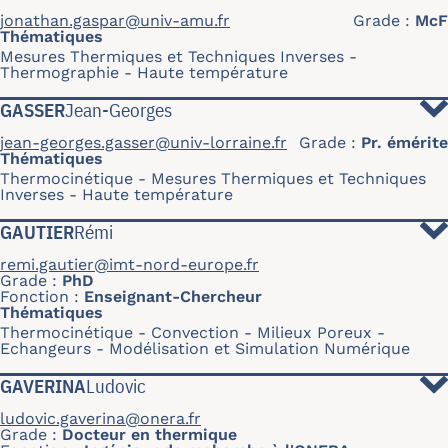
jonathan.gaspar@univ-amu.fr
Grade
McF
Thématiques
Mesures Thermiques et Techniques Inverses
Thermographie
Haute température
GASSER
Jean-Georges
jean-georges.gasser@univ-lorraine.fr
Grade
Pr. émérite
Thématiques
Thermocinétique
Mesures Thermiques et Techniques
Inverses
Haute température
GAUTIER
Rémi
remi.gautier@imt-nord-europe.fr
Grade
PhD
Fonction
Enseignant-Chercheur
Thématiques
Thermocinétique
Convection
Milieux Poreux
Echangeurs
Modélisation et Simulation Numérique
GAVERINA
Ludovic
ludovic.gaverina@onera.fr
Grade
Docteur en thermique