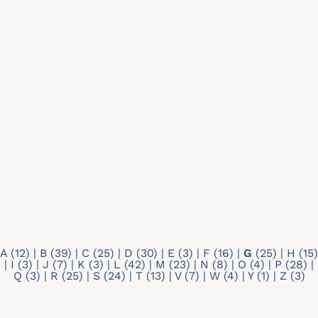
Recherche par mots-clés
Type de profil
Tout
Doctorant
Membre individuel
A
(12)
|
B
(39)
|
C
(25)
|
D
(30)
|
E
(3)
|
F
(16)
|
G
(25)
|
H
(15)
|
I
(3)
|
J
(7)
|
K
(3)
|
L
(42)
|
M
(23)
|
N
(8)
|
O
(4)
|
P
(28)
|
Q
(3)
|
R
(25)
|
S
(24)
|
T
(13)
|
V
(7)
|
W
(4)
|
Y
(1)
|
Z
(3)