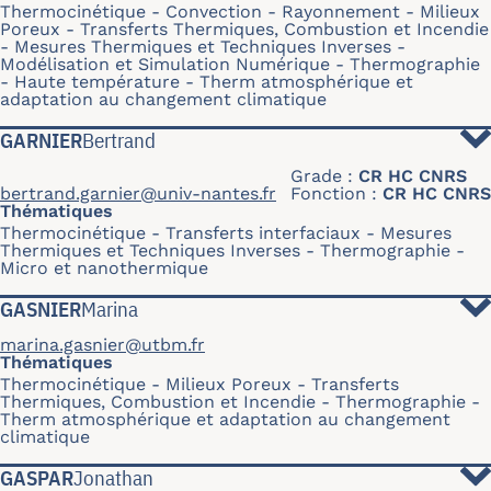
Thermocinétique
Convection
Rayonnement
Milieux
Poreux
Transferts Thermiques, Combustion et Incendie
Mesures Thermiques et Techniques Inverses
Modélisation et Simulation Numérique
Thermographie
Haute température
Therm atmosphérique et
adaptation au changement climatique
GARNIER
Bertrand
Grade
CR HC CNRS
bertrand.garnier@univ-nantes.fr
Fonction
CR HC CNRS
Thématiques
Thermocinétique
Transferts interfaciaux
Mesures
Thermiques et Techniques Inverses
Thermographie
Micro et nanothermique
GASNIER
Marina
marina.gasnier@utbm.fr
Thématiques
Thermocinétique
Milieux Poreux
Transferts
Thermiques, Combustion et Incendie
Thermographie
Therm atmosphérique et adaptation au changement
climatique
GASPAR
Jonathan