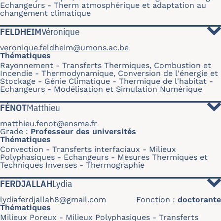
Echangeurs
Therm atmosphérique et adaptation au
changement climatique
FELDHEIM
Véronique
veronique.feldheim@umons.ac.be
Thématiques
Rayonnement
Transferts Thermiques, Combustion et
Incendie
Thermodynamique, Conversion de l'énergie et
Stockage
Génie Climatique - Thermique de l'habitat
Echangeurs
Modélisation et Simulation Numérique
FÉNOT
Matthieu
matthieu.fenot@ensma.fr
Grade
Professeur des universités
Thématiques
Convection
Transferts interfaciaux
Milieux
Polyphasiques
Echangeurs
Mesures Thermiques et
Techniques Inverses
Thermographie
FERDJALLAH
Lydia
lydiaferdjallah8@gmail.com
Fonction
doctorante
Thématiques
Milieux Poreux
Milieux Polyphasiques
Transferts