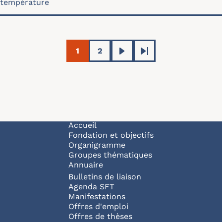
température
Pagination
1
2
Page courante
Page
Page suivante
Dernière page
Navigation principale
Accueil
Fondation et objectifs
Organigramme
Groupes thématiques
Annuaire
Bulletins de liaison
Agenda SFT
Manifestations
Offres d'emploi
Offres de thèses