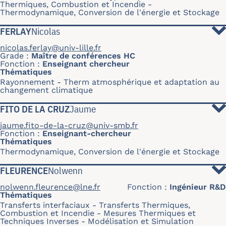
Thermiques, Combustion et Incendie
Thermodynamique, Conversion de l'énergie et Stockage
FERLAY
Nicolas
nicolas.ferlay@univ-lille.fr
Grade
Maître de conférences HC
Fonction
Enseignant chercheur
Thématiques
Rayonnement
Therm atmosphérique et adaptation au
changement climatique
FITO DE LA CRUZ
Jaume
jaume.fito-de-la-cruz@univ-smb.fr
Fonction
Enseignant-chercheur
Thématiques
Thermodynamique, Conversion de l'énergie et Stockage
FLEURENCE
Nolwenn
nolwenn.fleurence@lne.fr
Fonction
Ingénieur R&D
Thématiques
Transferts interfaciaux
Transferts Thermiques,
Combustion et Incendie
Mesures Thermiques et
Techniques Inverses
Modélisation et Simulation