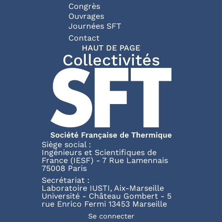
Congrès
Ouvrages
Journées SFT
Pied de page
Contact
HAUT DE PAGE
Collectivités
Siège social :
Ingénieurs et Scientifiques de
France (IESF) - 7 Rue Lamennais
75008 Paris
Secrétariat :
Laboratoire IUSTI, Aix-Marseille
Université - Château Gombert - 5
rue Enrico Fermi 13453 Marseille
Menu du compte de l'utili
Se connecter