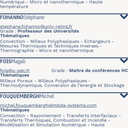
Numérique
Micro et nanothermique
Haute
température
FOHANNO
Stéphane
stephane.fohanno@univ-reims.fr
Grade
Professeur des Universités
Thématiques
Convection
Milieux Polyphasiques
Echangeurs
Mesures Thermiques et Techniques Inverses
Thermographie
Micro et nanothermique
FOIS
Magali
fois@u-pec.fr
Grade
Maitre de conférences HC
Thématiques
Milieux Poreux
Milieux Polyphasiques
Thermodynamique, Conversion de l'énergie et Stockage
FOUQUEMBERGH
Michel
michel.fouquembergh@mbda-systems.com
Thématiques
Convection
Rayonnement
Transferts interfaciaux
Transferts Thermiques, Combustion et Incendie
Modélisation et Simulation Numérique
Haute