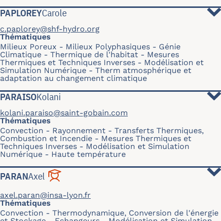
PAPLOREY
Carole
c.paplorey@shf-hydro.org
Thématiques
Milieux Poreux
Milieux Polyphasiques
Génie
Climatique - Thermique de l'habitat
Mesures
Thermiques et Techniques Inverses
Modélisation et
Simulation Numérique
Therm atmosphérique et
adaptation au changement climatique
PARAISO
Kolani
kolani.paraiso@saint-gobain.com
Thématiques
Convection
Rayonnement
Transferts Thermiques,
Combustion et Incendie
Mesures Thermiques et
Techniques Inverses
Modélisation et Simulation
Numérique
Haute température
PARAN
Axel
axel.paran@insa-lyon.fr
Thématiques
Convection
Thermodynamique, Conversion de l'énergie
et Stockage
Echangeurs
Modélisation et Simulation