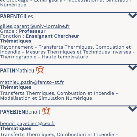
Numérique
PARENT
Gilles
gilles.parent@univ-lorraine.fr
Grade
Professeur
Fonction
Enseignant Chercheur
Thématiques
Rayonnement
Transferts Thermiques, Combustion et
Incendie
Mesures Thermiques et Techniques Inverses
Thermographie
Haute température
PATIN
Mathieu
mathieu.patin@femto-st.fr
Thématiques
Transferts Thermiques, Combustion et Incendie
Modélisation et Simulation Numérique
PAYEBIEN
Benoit
benoit.payebien@cea.fr
Thématiques
Transferts Thermiques, Combustion et Incendie