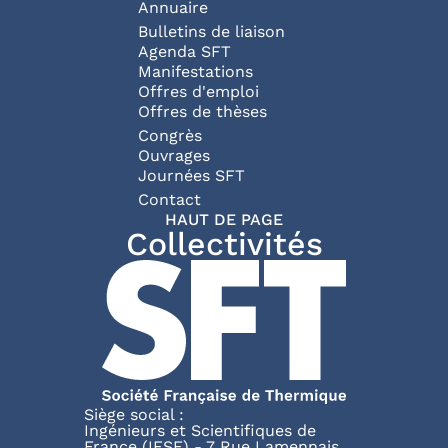
Annuaire
Bulletins de liaison
Agenda SFT
Manifestations
Offres d'emploi
Offres de thèses
Congrès
Ouvrages
Journées SFT
Pied de page
Contact
HAUT DE PAGE
Collectivités
Siège social :
Ingénieurs et Scientifiques de
France (IESF) - 7 Rue Lamennais