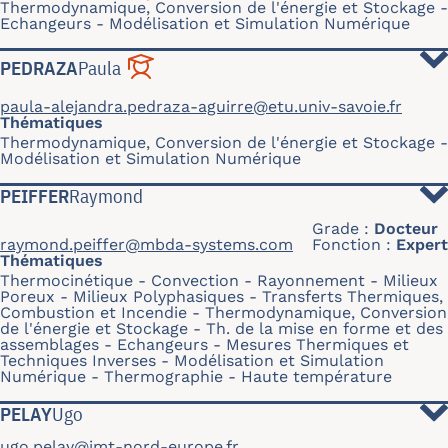
Thermodynamique, Conversion de l'énergie et Stockage
Echangeurs
Modélisation et Simulation Numérique
PEDRAZA
Paula
paula-alejandra.pedraza-aguirre@etu.univ-savoie.fr
Thématiques
Thermodynamique, Conversion de l'énergie et Stockage
Modélisation et Simulation Numérique
PEIFFER
Raymond
Grade
Docteur
raymond.peiffer@mbda-systems.com
Fonction
Expert
Thématiques
Thermocinétique
Convection
Rayonnement
Milieux
Poreux
Milieux Polyphasiques
Transferts Thermiques,
Combustion et Incendie
Thermodynamique, Conversion
de l'énergie et Stockage
Th. de la mise en forme et des
assemblages
Echangeurs
Mesures Thermiques et
Techniques Inverses
Modélisation et Simulation
Numérique
Thermographie
Haute température
PELAY
Ugo
ugo.pelay@imt-nord-europe.fr