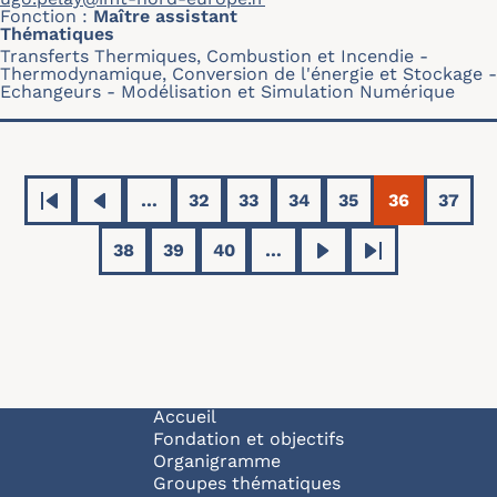
Fonction
Maître assistant
Thématiques
Transferts Thermiques, Combustion et Incendie
Thermodynamique, Conversion de l'énergie et Stockage
Echangeurs
Modélisation et Simulation Numérique
Pagination
…
32
33
34
35
36
37
Première page
Page précédente
Page
Page
Page
Page
Page coura
Page
38
39
40
…
Page
Page
Page
Page suivante
Dernière page
Navigation principale
Accueil
Fondation et objectifs
Organigramme
Groupes thématiques