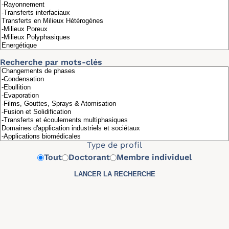
Recherche par mots-clés
Type de profil
Tout
Doctorant
Membre individuel
A
(12)
|
B
(39)
|
C
(25)
|
D
(30)
|
E
(3)
|
F
(16)
|
G
(25)
|
H
(15)
|
I
(3)
|
J
(7)
|
K
(3)
|
L
(42)
|
M
(23)
|
N
(8)
|
O
(4)
|
P
(28)
|
Q
(3)
|
R
(25)
|
S
(24)
|
T
(13)
|
V
(7)
|
W
(4)
|
Y
(1)
|
Z
(3)