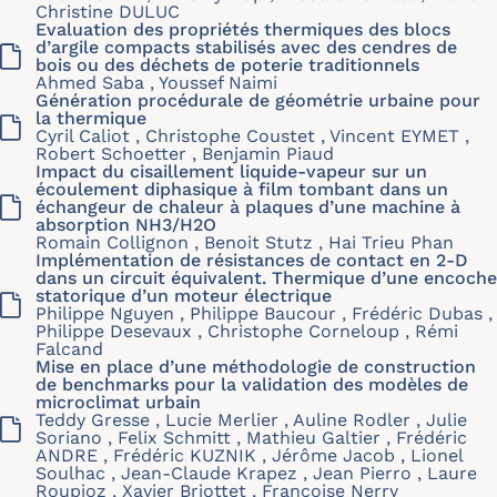
Christine DULUC
Evaluation des propriétés thermiques des blocs
d’argile compacts stabilisés avec des cendres de
bois ou des déchets de poterie traditionnels
Ahmed Saba , Youssef Naimi
Génération procédurale de géométrie urbaine pour
la thermique
Cyril Caliot , Christophe Coustet , Vincent EYMET ,
Robert Schoetter , Benjamin Piaud
Impact du cisaillement liquide-vapeur sur un
écoulement diphasique à film tombant dans un
échangeur de chaleur à plaques d’une machine à
absorption NH3/H2O
Romain Collignon , Benoit Stutz , Hai Trieu Phan
Implémentation de résistances de contact en 2-D
dans un circuit équivalent. Thermique d’une encoche
statorique d’un moteur électrique
Philippe Nguyen , Philippe Baucour , Frédéric Dubas ,
Philippe Desevaux , Christophe Corneloup , Rémi
Falcand
Mise en place d’une méthodologie de construction
de benchmarks pour la validation des modèles de
microclimat urbain
Teddy Gresse , Lucie Merlier , Auline Rodler , Julie
Soriano , Felix Schmitt , Mathieu Galtier , Frédéric
ANDRE , Frédéric KUZNIK , Jérôme Jacob , Lionel
Soulhac , Jean-Claude Krapez , Jean Pierro , Laure
Roupioz , Xavier Briottet , Françoise Nerry