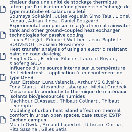
chaleur dans une unité de stockage thermique
latent par l’utilisation d’une géométrie d’échange de
type multitube et calandre aileté
Soumaya Sokakini , Jules Voguelin Simo Tala , Lionel
Nadau , Adrian Ilinca , Daniel Bougeard
Experimental comparison of a geothermal rainwater
tank and other ground-coupled heat exchanger
technologies for passive cooling
Lucas Striegel , Edouard Walther , Jean-Baptiste
BOUVENOT , Hossein Nowamooz
Heat transfer analysis of using an electric resistant
paint on road de-icing
Pengfei Cao , Frédéric Filaine , Laurent Royon ,
Xiaofeng GUO
Influence d’une source interne sur la température
de Leidenfrost – application à un écoulement de
type DFFB
Juan Esteban Luna Valencia , Arthur V.S Oliveira ,
Tony Glantz , Alexandre Labergue , Michel Gradeck
Mesure de la conductivité thermique de matériaux
isolants bio/géosourcés humides
Machhour El Assaad , Thibaut Colinart , Thibaut
Lecompte
Modeling of urban heat island effect on thermal
comfort in urban open spaces, case study: ESTP
Cachan campus
Muath Owda , Arnaud Lapertot , Ibtissem Chriaa ,
Rita Sassine , Gilles Betis