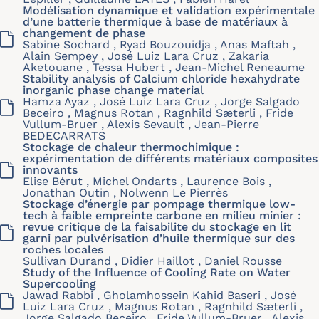
Modélisation dynamique et validation expérimentale
d’une batterie thermique à base de matériaux à
changement de phase
Sabine Sochard , Ryad Bouzouidja , Anas Maftah ,
Alain Sempey , José Luiz Lara Cruz , Zakaria
Aketouane , Tessa Hubert , Jean-Michel Reneaume
Stability analysis of Calcium chloride hexahydrate
inorganic phase change material
Hamza Ayaz , José Luiz Lara Cruz , Jorge Salgado
Beceiro , Magnus Rotan , Ragnhild Sæterli , Fride
Vullum-Bruer , Alexis Sevault , Jean-Pierre
BEDECARRATS
Stockage de chaleur thermochimique :
expérimentation de différents matériaux composites
innovants
Elise Bérut , Michel Ondarts , Laurence Bois ,
Jonathan Outin , Nolwenn Le Pierrès
Stockage d’énergie par pompage thermique low-
tech à faible empreinte carbone en milieu minier :
revue critique de la faisabilite du stockage en lit
garni par pulvérisation d’huile thermique sur des
roches locales
Sullivan Durand , Didier Haillot , Daniel Rousse
Study of the Influence of Cooling Rate on Water
Supercooling
Jawad Rabbi , Gholamhossein Kahid Baseri , José
Luiz Lara Cruz , Magnus Rotan , Ragnhild Sæterli ,
Jorge Salgado Beceiro , Fride Vullum-Bruer , Alexis