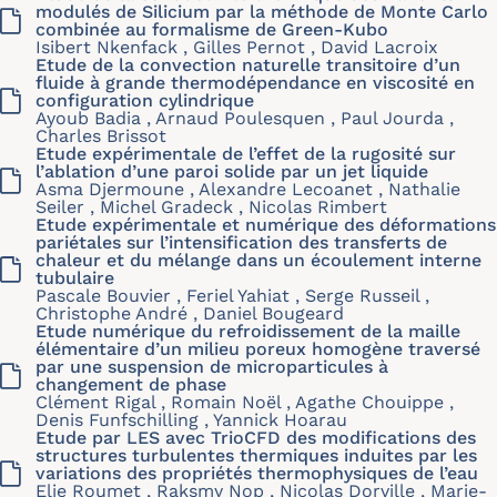
modulés de Silicium par la méthode de Monte Carlo
combinée au formalisme de Green-Kubo
Isibert Nkenfack , Gilles Pernot , David Lacroix
Etude de la convection naturelle transitoire d’un
fluide à grande thermodépendance en viscosité en
configuration cylindrique
Ayoub Badia , Arnaud Poulesquen , Paul Jourda ,
Charles Brissot
Etude expérimentale de l’effet de la rugosité sur
l’ablation d’une paroi solide par un jet liquide
Asma Djermoune , Alexandre Lecoanet , Nathalie
Seiler , Michel Gradeck , Nicolas Rimbert
Etude expérimentale et numérique des déformations
pariétales sur l’intensification des transferts de
chaleur et du mélange dans un écoulement interne
tubulaire
Pascale Bouvier , Feriel Yahiat , Serge Russeil ,
Christophe André , Daniel Bougeard
Etude numérique du refroidissement de la maille
élémentaire d’un milieu poreux homogène traversé
par une suspension de microparticules à
changement de phase
Clément Rigal , Romain Noël , Agathe Chouippe ,
Denis Funfschilling , Yannick Hoarau
Etude par LES avec TrioCFD des modifications des
structures turbulentes thermiques induites par les
variations des propriétés thermophysiques de l’eau
Elie Roumet , Raksmy Nop , Nicolas Dorville , Marie-