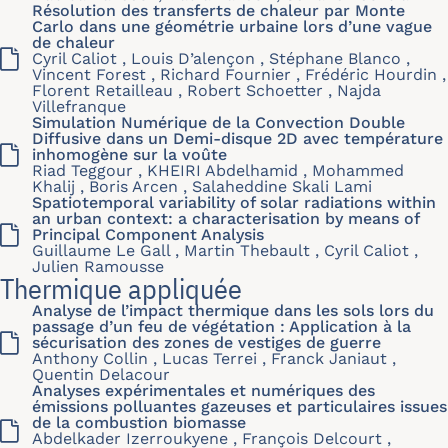
Résolution des transferts de chaleur par Monte
Carlo dans une géométrie urbaine lors d’une vague
de chaleur
Cyril Caliot , Louis D’alençon , Stéphane Blanco ,
Vincent Forest , Richard Fournier , Frédéric Hourdin ,
Florent Retailleau , Robert Schoetter , Najda
Villefranque
Simulation Numérique de la Convection Double
Diffusive dans un Demi-disque 2D avec température
inhomogène sur la voûte
Riad Teggour , KHEIRI Abdelhamid , Mohammed
Khalij , Boris Arcen , Salaheddine Skali Lami
Spatiotemporal variability of solar radiations within
an urban context: a characterisation by means of
Principal Component Analysis
Guillaume Le Gall , Martin Thebault , Cyril Caliot ,
Julien Ramousse
Thermique appliquée
Analyse de l’impact thermique dans les sols lors du
passage d’un feu de végétation : Application à la
sécurisation des zones de vestiges de guerre
Anthony Collin , Lucas Terrei , Franck Janiaut ,
Quentin Delacour
Analyses expérimentales et numériques des
émissions polluantes gazeuses et particulaires issues
de la combustion biomasse
Abdelkader Izerroukyene , François Delcourt ,