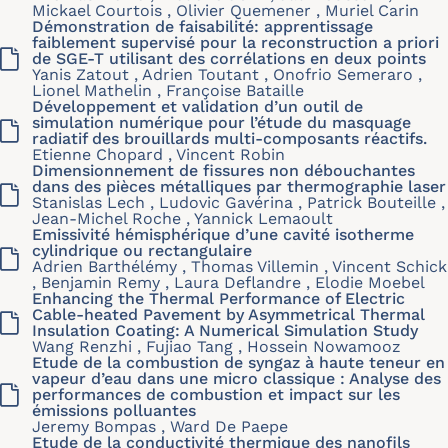
Mickael Courtois , Olivier Quemener , Muriel Carin
Démonstration de faisabilité: apprentissage
faiblement supervisé pour la reconstruction a priori
de SGE-T utilisant des corrélations en deux points
Yanis Zatout , Adrien Toutant , Onofrio Semeraro ,
Lionel Mathelin , Françoise Bataille
Développement et validation d’un outil de
simulation numérique pour l’étude du masquage
radiatif des brouillards multi-composants réactifs.
Etienne Chopard , Vincent Robin
Dimensionnement de fissures non débouchantes
dans des pièces métalliques par thermographie laser
Stanislas Lech , Ludovic Gavérina , Patrick Bouteille ,
Jean-Michel Roche , Yannick Lemaoult
Emissivité hémisphérique d’une cavité isotherme
cylindrique ou rectangulaire
Adrien Barthélémy , Thomas Villemin , Vincent Schick
, Benjamin Remy , Laura Deflandre , Elodie Moebel
Enhancing the Thermal Performance of Electric
Cable-heated Pavement by Asymmetrical Thermal
Insulation Coating: A Numerical Simulation Study
Wang Renzhi , Fujiao Tang , Hossein Nowamooz
Etude de la combustion de syngaz à haute teneur en
vapeur d’eau dans une micro classique : Analyse des
performances de combustion et impact sur les
émissions polluantes
Jeremy Bompas , Ward De Paepe
Etude de la conductivité thermique des nanofils