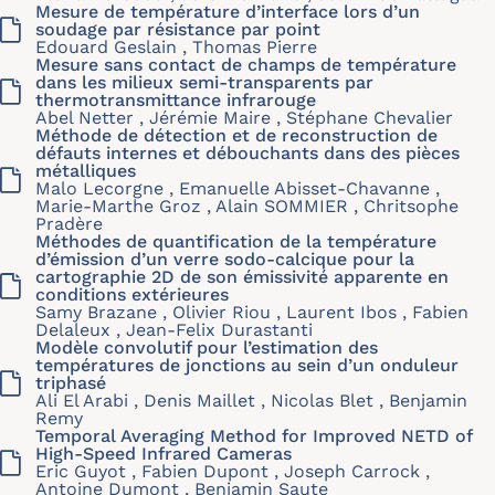
Mesure de température d’interface lors d’un
soudage par résistance par point
Edouard Geslain , Thomas Pierre
Mesure sans contact de champs de température
dans les milieux semi-transparents par
thermotransmittance infrarouge
Abel Netter , Jérémie Maire , Stéphane Chevalier
Méthode de détection et de reconstruction de
défauts internes et débouchants dans des pièces
métalliques
Malo Lecorgne , Emanuelle Abisset-Chavanne ,
Marie-Marthe Groz , Alain SOMMIER , Chritsophe
Pradère
Méthodes de quantification de la température
d’émission d’un verre sodo-calcique pour la
cartographie 2D de son émissivité apparente en
conditions extérieures
Samy Brazane , Olivier Riou , Laurent Ibos , Fabien
Delaleux , Jean-Felix Durastanti
Modèle convolutif pour l’estimation des
températures de jonctions au sein d’un onduleur
triphasé
Ali El Arabi , Denis Maillet , Nicolas Blet , Benjamin
Remy
Temporal Averaging Method for Improved NETD of
High-Speed Infrared Cameras
Eric Guyot , Fabien Dupont , Joseph Carrock ,
Antoine Dumont , Benjamin Saute