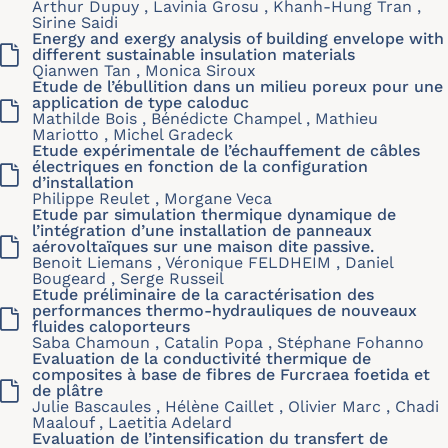
Arthur Dupuy , Lavinia Grosu , Khanh-Hung Tran ,
Sirine Saidi
Energy and exergy analysis of building envelope with
different sustainable insulation materials
Qianwen Tan , Monica Siroux
Etude de l’ébullition dans un milieu poreux pour une
application de type caloduc
Mathilde Bois , Bénédicte Champel , Mathieu
Mariotto , Michel Gradeck
Etude expérimentale de l’échauffement de câbles
électriques en fonction de la configuration
d’installation
Philippe Reulet , Morgane Veca
Etude par simulation thermique dynamique de
l’intégration d’une installation de panneaux
aérovoltaïques sur une maison dite passive.
Benoit Liemans , Véronique FELDHEIM , Daniel
Bougeard , Serge Russeil
Etude préliminaire de la caractérisation des
performances thermo-hydrauliques de nouveaux
fluides caloporteurs
Saba Chamoun , Catalin Popa , Stéphane Fohanno
Evaluation de la conductivité thermique de
composites à base de fibres de Furcraea foetida et
de plâtre
Julie Bascaules , Hélène Caillet , Olivier Marc , Chadi
Maalouf , Laetitia Adelard
Evaluation de l’intensification du transfert de