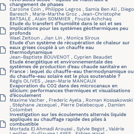
changement de phases
Caroline Coin , Philippe Legros , Samia Ben Ali , Diego
Baresch , Marie-Marthe Groz , Jean-Christophe
BATSALE , Alain SOMMIER , Fouzia Achchaq
Etude du transfert d’humidité dans le sol et ses
implications pour les systèmes géothermiques peu
profonds
Wael Zeitoun , Jian Lin , Monica Siroux
Etude d’un système de récupération de chaleur sur
eaux grises couplé à un chauffe eau
thermodynamique
Jean-Baptiste BOUVENOT , Cyprien Beaudet
Etude énergétique et environnementale des
systèmes de production d’eau chaude sanitaire en
France : lequel du chauffe-eau thermodynamique ou
du chauffe-eau solaire est le plus soutenable ?
Régis OLIVES , Jean-Marie MANCAUX
Evaporation du CO2 dans des microcanaux en
silicium: performances thermiques et visualisations
d’écoulement
Maxime Vacher , Frederic Ayela , Roman Kossakowski
, Stéphane Jezequel , Pierre Delebecque , Damien
Colombet
Investigation sur les écoulements alternés liquide
appliqués au chauffage rapide des piles à
combustible
Mortada El Ahmadi Aroussi , Sylvie Begot , Valérie
Lepiller , Guillaume LAYES , Fabien Harel