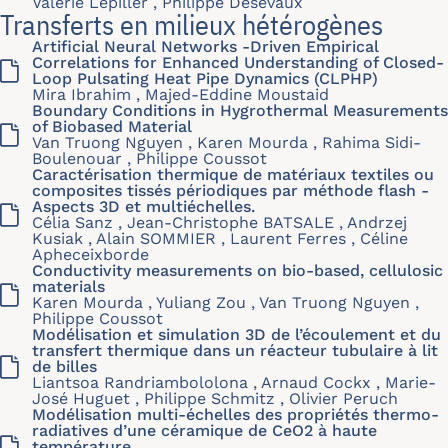
Valérie Lepiller , Philippe Desevaux
Transferts en milieux hétérogènes
Artificial Neural Networks -Driven Empirical
Correlations for Enhanced Understanding of Closed-
Loop Pulsating Heat Pipe Dynamics (CLPHP)
Mira Ibrahim , Majed-Eddine Moustaid
Boundary Conditions in Hygrothermal Measurements
of Biobased Material
Van Truong Nguyen , Karen Mourda , Rahima Sidi-
Boulenouar , Philippe Coussot
Caractérisation thermique de matériaux textiles ou
composites tissés périodiques par méthode flash -
Aspects 3D et multiéchelles.
Célia Sanz , Jean-Christophe BATSALE , Andrzej
Kusiak , Alain SOMMIER , Laurent Ferres , Céline
Apheceixborde
Conductivity measurements on bio-based, cellulosic
materials
Karen Mourda , Yuliang Zou , Van Truong Nguyen ,
Philippe Coussot
Modélisation et simulation 3D de l’écoulement et du
transfert thermique dans un réacteur tubulaire à lit
de billes
Liantsoa Randriambololona , Arnaud Cockx , Marie-
José Huguet , Philippe Schmitz , Olivier Peruch
Modélisation multi-échelles des propriétés thermo-
radiatives d’une céramique de CeO2 à haute
température