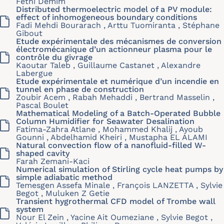
Fethi Demim
Distributed thermoelectric model of a PV module:
effect of inhomogeneous boundary conditions
Fadi Mehdi Bourarach , Arttu Tuomiranta , Stéphane
Gibout
Etude expérimentale des mécanismes de conversion
électromécanique d’un actionneur plasma pour le
contrôle du givrage
Kaoutar Taleb , Guillaume Castanet , Alexandre
Labergue
Etude expérimentale et numérique d’un incendie en
tunnel en phase de construction
Zoubir Acem , Rabah Mehaddi , Bertrand Masselin ,
Pascal Boulet
Mathematical Modeling of a Batch-Operated Bubble
Column Humidifier for Seawater Desalination
Fatima-Zahra Atlane , Mohammed Khalij , Ayoub
Gounni , Abdelhamid Kheiri , Mustapha EL ALAMI
Natural convection flow of a nanofluid-filled W-
shaped cavity
Farah Zemani-Kaci
Numerical simulation of Stirling cycle heat pumps by
simple adiabatic method
Temesgen Assefa Minale , François LANZETTA , Sylvie
Begot , Muluken Z Getie
Transient hygrothermal CFD model of Trombe wall
system
Nour El Zein , Yacine Ait Oumeziane , Sylvie Begot ,